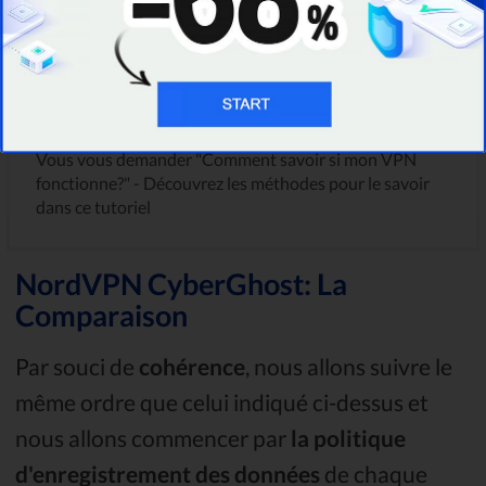
GUIDES DES VPN
Comment Savoir Si Mon VPN Fonctionne? La
Réponse Dans Ce Tuto
Vous vous demander "Comment savoir si mon VPN
fonctionne?" - Découvrez les méthodes pour le savoir
dans ce tutoriel
NordVPN CyberGhost: La
Comparaison
Par souci de
cohérence
, nous allons suivre le
même ordre que celui indiqué ci-dessus et
nous allons commencer par
la politique
d'enregistrement des données
de chaque