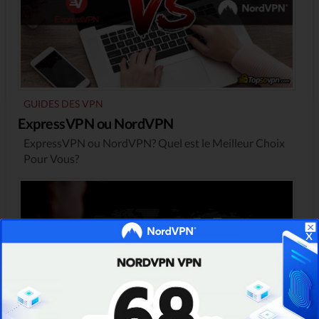
GUIDES DES VPN
ExpressVPN ou NordVPN
ExpressVPN ou NordVPN? Quel est le Meilleur Choix
Pour Vous?
x