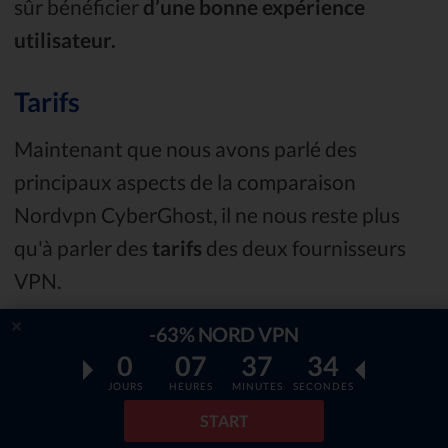
sûr bénéficier
d’une bonne expérience
utilisateur.
Tarifs
Maintenant que nous avons parlé des
principaux aspects de la comparaison
Nordvpn CyberGhost, il ne nous reste plus
qu'à parler des
tarifs
des deux fournisseurs
VPN.
-63% NORD VPN
Tableau: Tarifs de CyberGhost et NordVPN.
0
07
37
33
JOURS
HEURES
MINUTES
SECONDES
Les tarifs de CyberGhost sont comme suit:
START