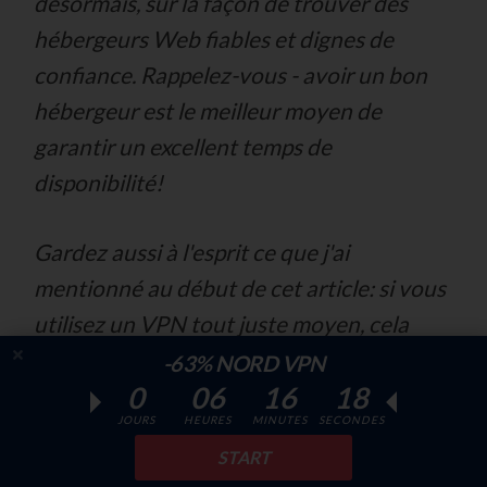
désormais, sur la façon de trouver des
hébergeurs Web fiables et dignes de
confiance. Rappelez-vous -
avoir un bon
hébergeur est le meilleur moyen de
garantir un excellent temps de
disponibilité!
Gardez aussi à l'esprit ce que j'ai
mentionné au début de cet article: si vous
utilisez un
VPN tout juste moyen
, cela
pourrait causer des interruptions du site.
-63% NORD VPN
0
06
16
17
La vitesse du site est importante certes,
JOURS
HEURES
MINUTES
SECONDES
mais les VPN de faible qualité peuvent en
START
fait faire en sorte que le site tombe en