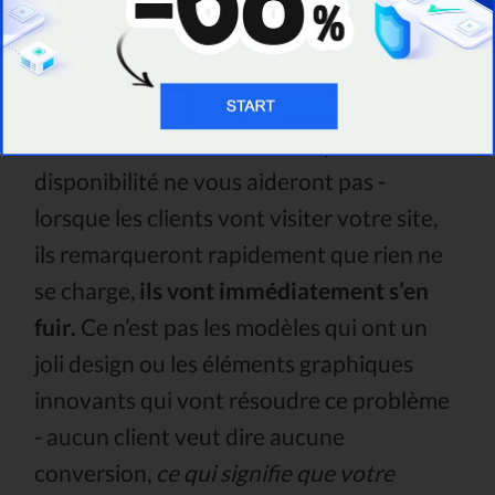
ne se charge pas correctement, même
lorsqu'il marche.
Dans un scénario pareil, même les
meilleurs outils de calcul temps de
disponibilité ne vous aideront pas -
lorsque les clients vont visiter votre site,
ils remarqueront rapidement que rien ne
se charge,
ils vont immédiatement s’en
fuir.
Ce n’est pas les modèles qui ont un
joli design ou les éléments graphiques
innovants qui vont résoudre ce problème
- aucun client veut dire aucune
conversion,
ce qui signifie que votre