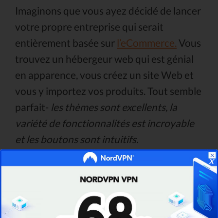
Imaginons que vous ayez décidé de lancer
votre propre entreprise qui serait
entièrement basée sur
l’eCommerce.
Vous
trouvez un hébergeur web qui est génial
en apparence, vous créez un site Web et
vous y importez vos produits. Tout semble
parfait-
les thèmes sont excellents, la
variété de fonctionnalités est incroyable
et les boutons sont intuitifs.
x
Cependant, Il n'y a qu'un seul problème -
le chargement de votre site prend environ
20 secondes.
Il n'arrête pas de planter et