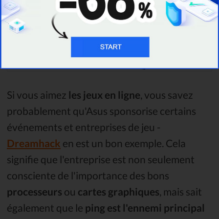
Si vous aimez
les jeux en ligne
, vous savez
probablement qu'Asus sponsorise certains
événements et entreprises de jeu -
Dreamhack
en est un bon exemple. Cela
signifie que l'entreprise est non seulement
consciente de l'importance des bons
processeurs
ou
cartes graphiques
, mais sait
également que le
ping est l'ennemi principal