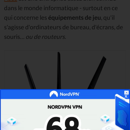
dans le monde informatique - surtout en ce
qui concerne les
équipements de jeu
, qu'il
s'agisse d'ordinateurs de bureau, d'écrans, de
souris…
ou de routeurs.
x