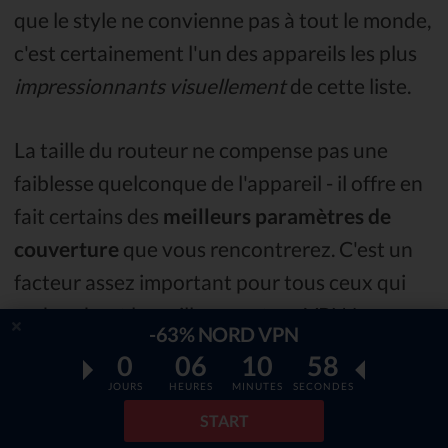
que le style ne convienne pas à tout le monde,
c'est certainement l'un des appareils les plus
impressionnants visuellement
de cette liste.
La taille du routeur ne compense pas une
faiblesse quelconque de l'appareil - il offre en
fait certains des
meilleurs paramètres de
couverture
que vous rencontrerez. C'est un
facteur assez important pour tous ceux qui
recherchent le meilleur routeur VPN !
-63% NORD VPN
0
06
10
56
Quel est le prix de l'Asus RT-AC5300
JOURS
HEURES
MINUTES
SECONDES
?
START