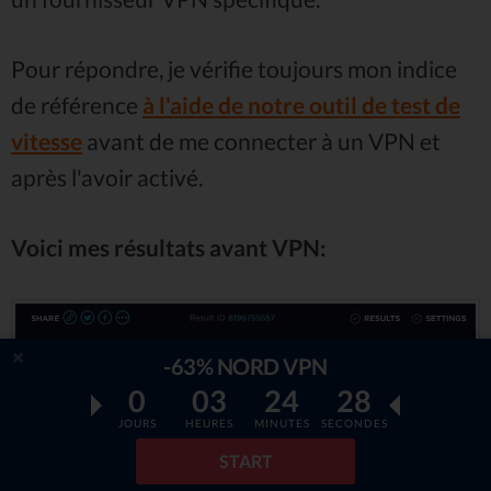
Pour répondre, je vérifie toujours mon indice
de référence
à l'aide de notre outil de test de
vitesse
avant de me connecter à un VPN et
après l'avoir activé.
Voici mes résultats avant VPN:
-63% NORD VPN
0
03
24
27
JOURS
HEURES
MINUTES
SECONDES
START
Et voici après la connexion au serveur de l'UE