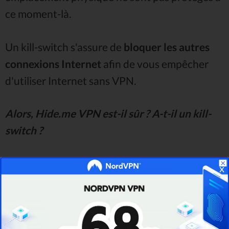
ce moment-là.
Un kill-switch s'assure de
bloquer les autres
connexions Internet
afin de vous empêcher
d'utiliser Internet sans VPN.
Alors, Hide.me VPN est-il sûr ? A-t-il un kill-
switch ?
Bonne nouvelle - c'est le cas! Par conséquent,
x
vous n'aurez pas à vous inquiéter même en cas
de déconnexion.
Meilleure sécurité sur le marché