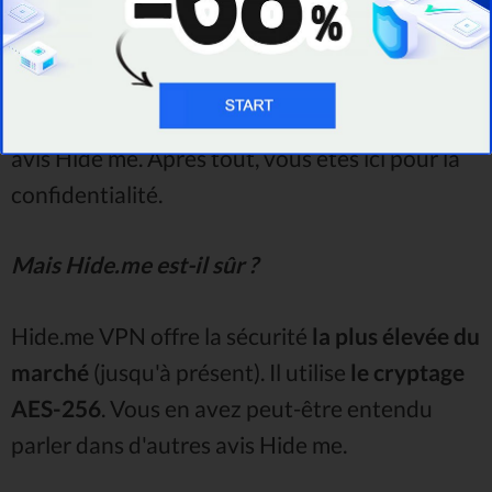
Les politiques de sécurité et de journalisation
sont quelques-uns des principaux points
auxquels vous devez faire attention dans cet
avis Hide me. Après tout, vous êtes ici pour la
confidentialité.
Mais Hide.me est-il sûr ?
Hide.me VPN offre la sécurité
la plus élevée du
marché
(jusqu'à présent). Il utilise
le cryptage
AES-256
. Vous en avez peut-être entendu
parler dans d'autres avis Hide me.