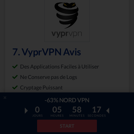
7. VyprVPN Avis
Des Applications Faciles à Utiliser
Ne Conserve pas de Logs
Cryptage Puissant
Excellent Réseau de Serveur
-63% NORD VPN
0
05
58
16
Excellente Vitesse
JOURS
HEURES
MINUTES
SECONDES
Notre Score:
START