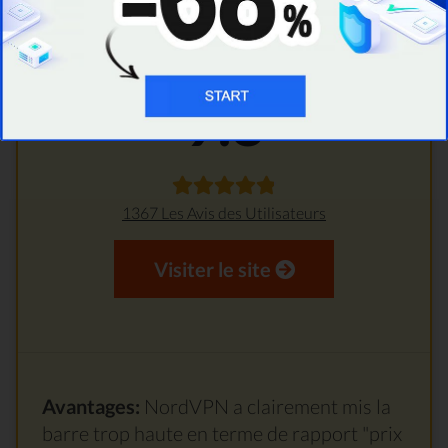
Plus de 5000 Serveurs
Notre Score:
9.8
1367 Les Avis des Utilisateurs
Visiter le site
Avantages:
NordVPN a clairement mis la
barre trop haute en terme de rapport "prix