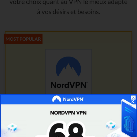
votre choix quant au VPN le mieux adapté
à vos désirs et besoins.
x
1. NordVPN Avis
OPenVPN + AES256-bit
Netflix et Torrent Autorisés