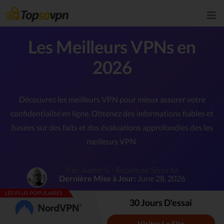
Les Meilleurs VPNs en
2026
Découvrez les meilleurs VPN pour mieux assurer votre
confidentialité en ligne.
Obtenez des informations fiables et
basées sur des faits et des évaluations approfondies des les
meilleurs VPN.
Par: Aaron S. - Expert en Sécurité
Dernière Mise à Jour:
June 28, 2026
LES PLUS POPULAIRES
30 Jours D'essai
Visiter Le Site